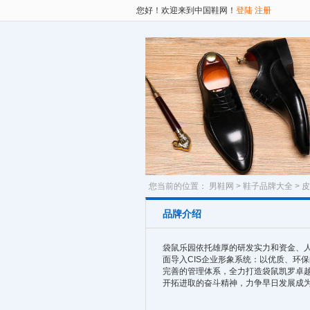
您好！欢迎来到中国鞋网！
登陆
注册
您当前的位置：
男鞋网
>
鞋子品牌大全
>
皮
品牌介绍
袋鼠乐园依托雄厚的研发实力和资金、
面导入CIS企业形象系统：以优质、环
完善的管理体系，全力打造袋鼠凯罗卓越
开拓进取的奋斗精神，力争早日发展成