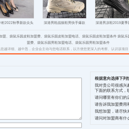
柜2022秋季新款尖头
深港男鞋战狼鞋男快手爆款
深港男凉鞋2019夏
高跟舒适女士皮鞋子
鞋
皮镂空皮鞋
鞋加盟、袋鼠乐园皮鞋加盟费、袋鼠乐园皮鞋加盟电话、袋鼠乐园皮鞋加盟条件 袋鼠
盟费、袋鼠乐园男鞋加盟电话、袋鼠乐园男鞋加盟条件
信息越详细、越中恳，企业会主动与您电话联系，以方便您更深入的考察、认识该项目
根据意向选择下列
我对贵公司很感兴
下面的联系方式，
请问哪里有你们的
请告诉我加盟费用
我想加盟，请尽快
请问对加盟商有什