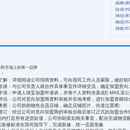
[品牌] 
[企业]
[地址]
[电话] 05
[传真] 05
男鞋市场上的第一品牌
：
解：详细阅读公司招商资料，可向我司工作人员索取，做好前期
谈：与公司负责人就合作具体事宜作详细交流，确定加盟意向;
：申请人填妥加盟申请表，并将个人资料传真或E-MAIL至公
估：公司对意向加盟商资料审核并实地考察，进行加盟资格综合
察：公司协助物色合适店铺，确定店铺照片，街道位置图;
订：经过公司对意向加盟商的审核合格后签订正式的加盟合作协
内打足所有进货款项，公司协助策划相关事宜，配合完成物流配
装修标准在我司指导下，完成装修，统一店面形象