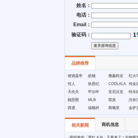
姓名：
电话：
Email：
验证码：
品牌推荐
彼德盖帝
皓顿
雅鑫鞋业
红火
恒人
狄恩纪
COOLALA
何金
天伦天
甲尔申
安尼沃克
特乐
靓思图
MLB
荣派
沃奈
西遇
福顺祥
斯佩里
金萨
商机信息
相关新闻
·
最经典的「黑红 AJ4」又要来了！实物图