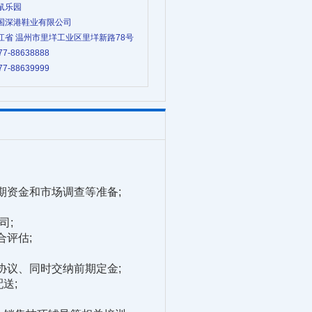
袋鼠乐园
 中国深港鞋业有限公司
 浙江省 温州市里垟工业区里垟新路78号
77-88638888
77-88639999
资金和市场调查等准备;
司;
评估;
议、同时交纳前期定金;
送;