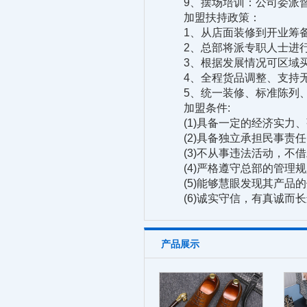
9、摆场培训：公司委派督导
加盟扶持政策：
1、从店面装修到开业筹备
2、总部将派专职人士进行
3、根据发展情况可区域买
4、全程货品调整、支持无
5、统一装修、标准陈列、
加盟条件:
(1)具备一定的经济实力、
(2)具备独立承担民事责任
(3)不从事违法活动，不借
(4)严格遵守总部的管理规
(5)能够慧眼发现其产品的
(6)诚实守信，有真诚而长
产品展示