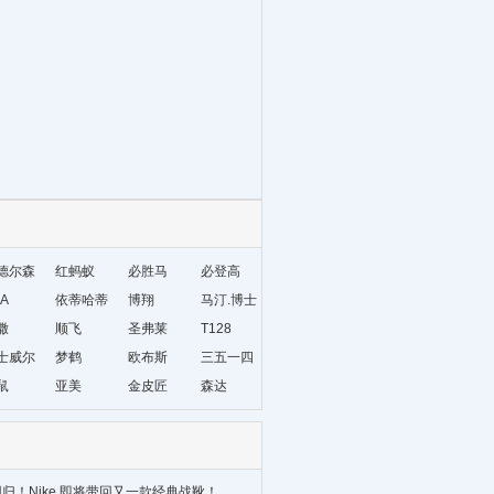
德尔森
红蚂蚁
必胜马
必登高
A
依蒂哈蒂
博翔
马汀.博士
撒
顺飞
圣弗莱
T128
士威尔
梦鹤
欧布斯
三五一四
鼠
亚美
金皮匠
森达
归！Nike 即将带回又一款经典战靴！