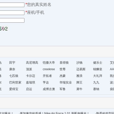
*
您的真实姓名
*
座机/手机
鸟
田宇
高尼增高
恺撒大帝
喜得狼
沙驰
健乐士
艾
昌
康奈
鞋
顶派
creekree
世尊
迈易斯
锦狮皇
AA
路
七匹狼
卡尔迈
开拓者
杰豪
雅浪
大礼拜
凯
尔
巴利世家
嘉瑞琪
亨达
华瑞实业
脚王
九九
波
克
爱得宝
启运
成博古澳
军鲁
犀牛
赛纳
袋
尔
首次曝光！
·
更加奢华的质感！Nike Air Force 1 01 新配色曝光！
·
熟悉的造型回